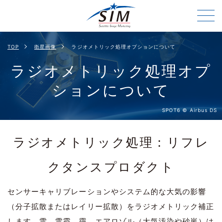
TOP
衛星画像
ラジオメトリック処理オプションについて
ラジオメトリック処理オプ
ションについて
SPOT6 © Airbus DS
ラジオメトリック処理：リフレ
クタンスプロダクト
センサーキャリブレーションやシステム的な大気の影響
（分子拡散またはレイリー拡散）をラジオメトリック補正
します。雲、雲霞、靄、エアロゾル（大気汚染や砂嵐）は